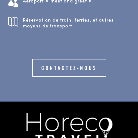
Aéroport « meet and greet ».

Réservation de train, ferries, et autres

moyens de transport.
CONTACTEZ-NOUS