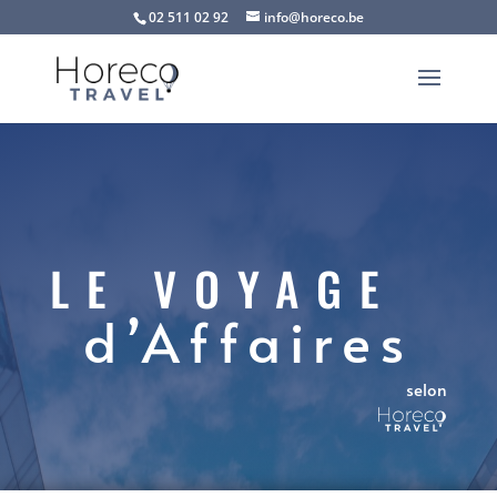
02 511 02 92
info@horeco.be
LE VOYAGE
d’Affaires
selon