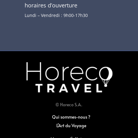
horaires d’ouverture
Lundi – Vendredi : 9h00-17h30
© Horeco S.A.
Qui sommes-nous ?
L’Art du Voyage