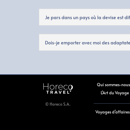
Je pars dans un pays où la devise est di
Dois-je emporter avec moi des adaptateur
Qui sommes-nous
L’Art du Voyage
© Horeco S.A.
Voyages d’affaires