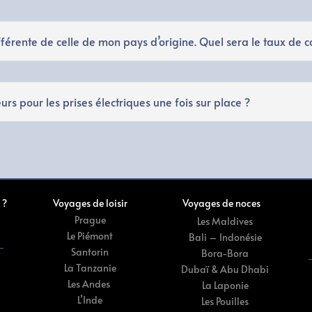
fférente de celle de mon pays d’origine. Quel sera le taux de c
s pour les prises électriques une fois sur place ?
 ?
Voyages de loisir
Voyages de noces
Prague
Les Maldives
Le Piémont
Bali – Indonésie
Santorin
Bora-Bora
La Tanzanie
Dubaï & Abu Dhabi
Les Andes
La Laponie
L’Inde
Les Pouilles